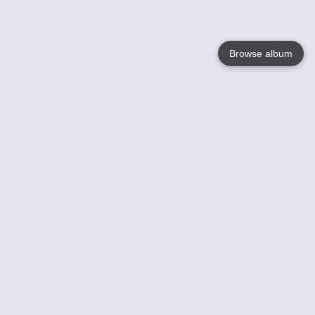
Browse album
Language
English
Nederlands
Français
Jouw
Help
Lees Meer