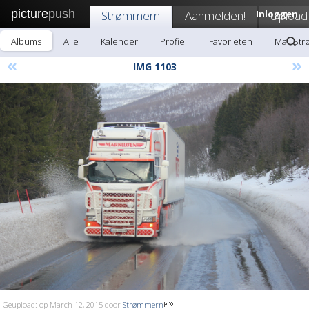
picture
push
Strømmern
Aanmelden!
Inloggen
Upload
Albums
Alle
Kalender
Profiel
Favorieten
Mail St
«
»
IMG 1103
Geupload: op March 12, 2015 door
Strømmern