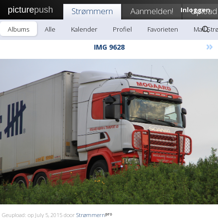
picture
push
Strømmern
Aanmelden!
Inloggen
Upload
Albums
Alle
Kalender
Profiel
Favorieten
Mail St
»
IMG 9628
Geupload: op July 5, 2015 door
Strømmern