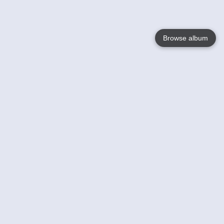
Browse album
Language
English
Nederlands
Français
Jouw
Help
Lees Meer