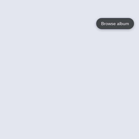
Browse album
Language
English
Nederlands
Français
Jouw
Help
Lees Meer